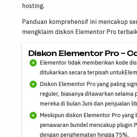
hosting.
Panduan komprehensif ini mencakup se
mengklaim diskon Elementor Pro terbaik
Diskon Elementor Pro – C
Elementor tidak memberikan kode dis
ditukarkan secara terpisah untukElem
Diskon Elementor Pro yang paling sign
reguler, biasanya ditawarkan selama 
mereka di bulan Juni dan penjualan li
Meskipun diskon Elementor Pro yang be
penawaran bundel mencakup plugin Pr
dengan penghematan hingga 75%.