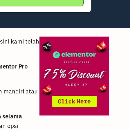
ini kami telah
mentor Pro
 mandiri atau
n selama
an opsi