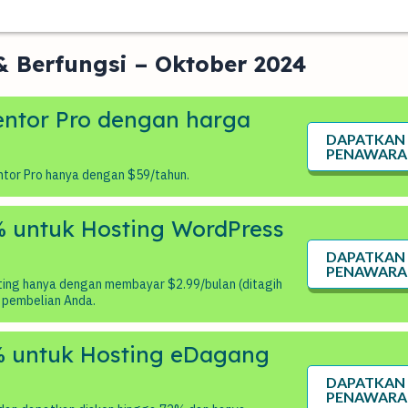
& Berfungsi – Oktober 2024
entor Pro dengan harga
DAPATKAN
PENAWARA
ntor Pro hanya dengan $59/tahun.
 untuk Hosting WordPress
DAPATKAN
PENAWARA
sting hanya dengan membayar $2.99/bulan (ditagih
 pembelian Anda.
 untuk Hosting eDagang
DAPATKAN
PENAWARA